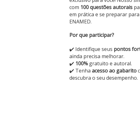
exclusivo para você! Nosso si
com
100 questões autorais
par
em prática e se preparar para
ENAMED.
Por que participar?
✔️ Identifique seus
pontos for
ainda precisa melhorar.
✔️
100%
gratuito e autoral.
✔️ Tenha
acesso ao gabarito
c
descubra o seu desempenho.