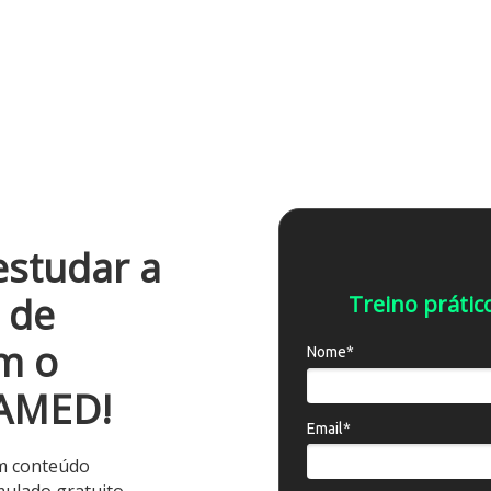
estudar a
a de
Treino práti
m o
Nome*
AMED!
Email*
um conteúdo