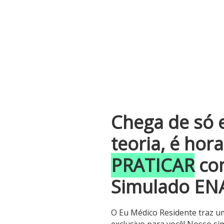
Chega de só 
teoria, é hor
PRATICAR
co
Simulado EN
O Eu Médico Residente traz 