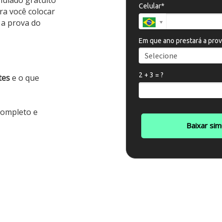
mulado gratuito
Celular*
a você colocar
 a prova do
Em que ano prestará a pro
2 + 3 = ?
tes
e o que
ompleto e
Baixar sim