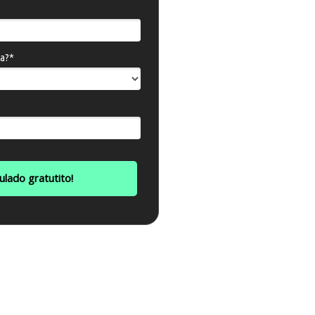
va?*
ulado gratutito!